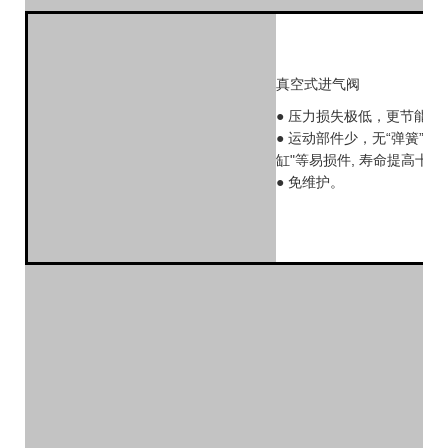
真空式进气阀
● 压力损失极低，更节能；
● 运动部件少，无“弹簧”、
缸"等易损件, 寿命提高十倍
● 免维护。