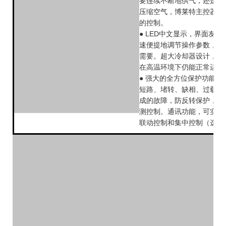
要连续不断地供气，还是间
压缩空气，博莱特主控器为
的控制。
● LED中文显示，界面友
速便提地调节操作参数，满
需要。超大冷却器设计，确
在高温环境下仍能正常运行
● 强大的全方位保护功能：
短路、堵转、缺相、过载、
成的故障，防反转保护，对
测控制。通讯功能，可实现
联动控制和集中控制（选配